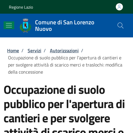
Salta al contenuto principale
Skip to footer content
Regione Lazio
Comune di San Lorenzo
Nuovo
Briciole di pane
Home
/
Servizi
/
Autorizzazioni
/
Occupazione di suolo pubblico per l'apertura di cantieri e
per svolgere attività di scarico merci e traslochi: modifica
della concessione
Occupazione di suolo
pubblico per l'apertura di
cantieri e per svolgere
attività di scarico merci e