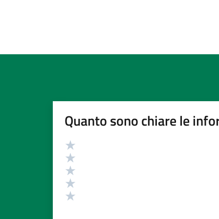
Quanto sono chiare le info
Valutazione
Valuta 5 stelle su 5
Valuta 4 stelle su 5
Valuta 3 stelle su 5
Valuta 2 stelle su 5
Valuta 1 stelle su 5