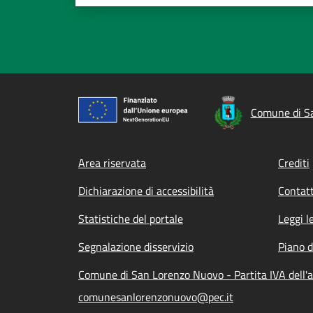
Comune di S
Footer menu
Area riservata
Crediti
Dichiarazione di accessibilità
Contatt
Statistiche del portale
Leggi l
Segnalazione disservizio
Piano d
Comune di San Lorenzo Nuovo - Partita IVA dell
comunesanlorenzonuovo@pec.it