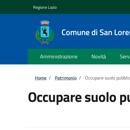
Salta al contenuto principale
Skip to footer content
Regione Lazio
Comune di San Lor
Amministrazione
Novità
Serv
Briciole di pane
Home
/
Patrimonio
/
Occupare suolo pubbli
Occupare suolo p