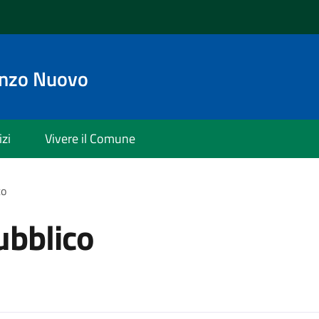
enzo Nuovo
izi
Vivere il Comune
co
ubblico