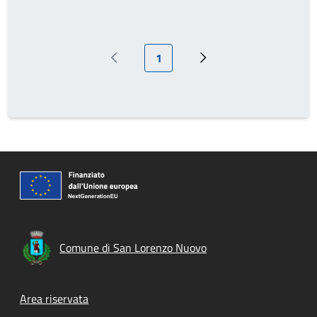
Pagina attuale
1
Pagina precedente
Prossima pagina
Comune di San Lorenzo Nuovo
Footer menu
Area riservata