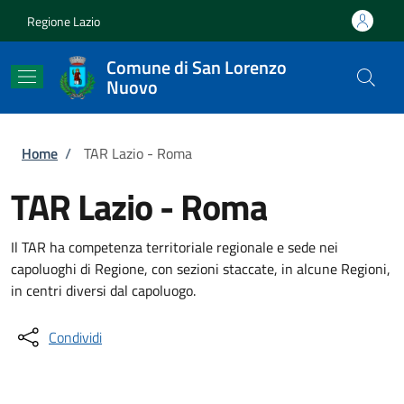
Salta al contenuto principale
Skip to footer content
Regione Lazio
Comune di San Lorenzo
Nuovo
Briciole di pane
Home
/
TAR Lazio - Roma
TAR Lazio - Roma
Il TAR ha competenza territoriale regionale e sede nei
capoluoghi di Regione, con sezioni staccate, in alcune Regioni,
in centri diversi dal capoluogo.
Condividi