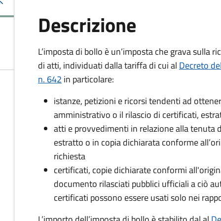
Descrizione
L’imposta di bollo è un’imposta che grava sulla ric
di atti, individuati dalla tariffa di cui al
Decreto de
n. 642
in particolare:
istanze, petizioni e ricorsi tendenti ad otte
amministrativo o il rilascio di certificati, estrat
atti e provvedimenti in relazione alla tenuta di
estratto o in copia dichiarata conforme all’or
richiesta
certificati, copie dichiarate conformi all'origi
documento rilasciati pubblici ufficiali a ciò aut
certificati possono essere usati solo nei rappor
L’importo dell’imposta di bollo è stabilito dal al
De