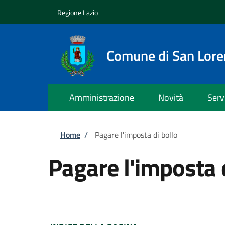
Salta al contenuto principale
Skip to footer content
Regione Lazio
Comune di San Lor
Amministrazione
Novità
Serv
Briciole di pane
Home
/
Pagare l'imposta di bollo
Pagare l'imposta 