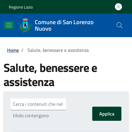
Salta al contenuto principale
Skip to footer content
Regione Lazio
Comune di San Lorenzo
Nuovo
Briciole di pane
Home
/
Salute, benessere e assistenza
Salute, benessere e
assistenza
Cerca i contenuti che nel
titolo contengono: