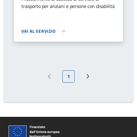
trasporto per anziani e persone con disabilità
VAI AL SERVIZIO
Pagina attuale
1
Pagina precedente
Prossima pagina