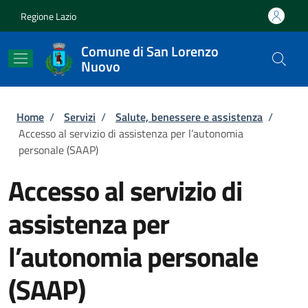
Salta al contenuto principale
Skip to footer content
Regione Lazio
Comune di San Lorenzo
Nuovo
Briciole di pane
Home
/
Servizi
/
Salute, benessere e assistenza
/
Accesso al servizio di assistenza per l’autonomia
personale (SAAP)
Accesso al servizio di
assistenza per
l’autonomia personale
(SAAP)