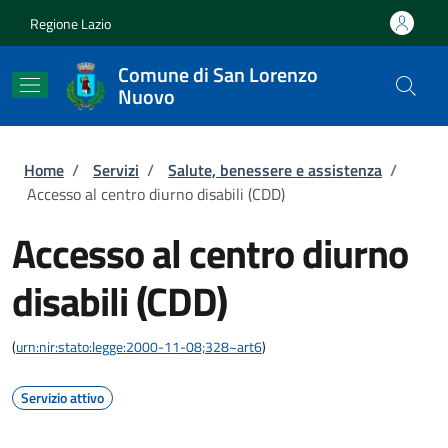
Salta al contenuto principale
Skip to footer content
Regione Lazio
Comune di San Lorenzo
Nuovo
Briciole di pane
Home
/
Servizi
/
Salute, benessere e assistenza
/
Accesso al centro diurno disabili (CDD)
Accesso al centro diurno
disabili (CDD)
(
urn:nir:stato:legge:2000-11-08;328~art6
)
Servizio attivo