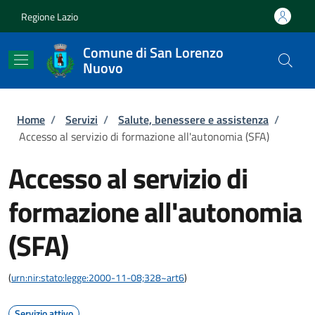
Salta al contenuto principale
Skip to footer content
Regione Lazio
Comune di San Lorenzo
Nuovo
Briciole di pane
Home
/
Servizi
/
Salute, benessere e assistenza
/
Accesso al servizio di formazione all'autonomia (SFA)
Accesso al servizio di
formazione all'autonomia
(SFA)
(
urn:nir:stato:legge:2000-11-08;328~art6
)
Servizio attivo