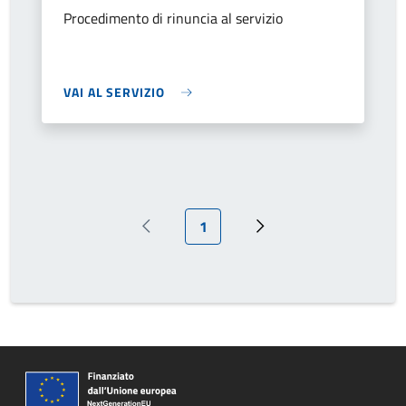
Procedimento di rinuncia al servizio
VAI AL SERVIZIO
Pagina attuale
1
Pagina precedente
Prossima pagina