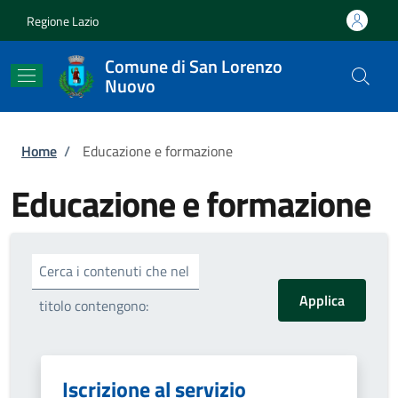
Salta al contenuto principale
Skip to footer content
Regione Lazio
Comune di San Lorenzo
Nuovo
Briciole di pane
Home
/
Educazione e formazione
Educazione e formazione
Cerca i contenuti che nel
titolo contengono:
Iscrizione al servizio