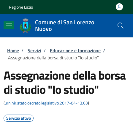
Salta al contenuto principale
Skip to footer content
Regione Lazio
Comune di San Lorenzo
Nuovo
Briciole di pane
Home
/
Servizi
/
Educazione e formazione
/
Assegnazione della borsa di studio "Io studio"
Assegnazione della borsa
di studio "Io studio"
(
urn:nir:stato:decreto.legislativo:2017-04-13;63
)
Servizio attivo