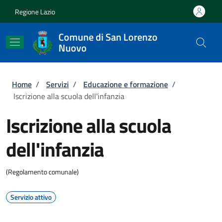
Salta al contenuto principale
Skip to footer content
Regione Lazio
Comune di San Lorenzo
Nuovo
Briciole di pane
Home
/
Servizi
/
Educazione e formazione
/
Iscrizione alla scuola dell'infanzia
Iscrizione alla scuola
dell'infanzia
(Regolamento comunale)
Servizio attivo