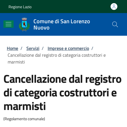
Salta al contenuto principale
Skip to footer content
Regione Lazio
Comune di San Lorenzo
Nuovo
Briciole di pane
Home
/
Servizi
/
Imprese e commercio
/
Cancellazione dal registro di categoria costruttori e
marmisti
Cancellazione dal registro
di categoria costruttori e
marmisti
(Regolamento comunale)