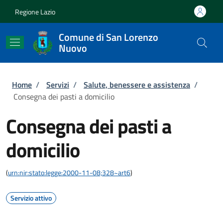
Salta al contenuto principale
Skip to footer content
Regione Lazio
Comune di San Lorenzo
Nuovo
Briciole di pane
Home
/
Servizi
/
Salute, benessere e assistenza
/
Consegna dei pasti a domicilio
Consegna dei pasti a
domicilio
(
urn:nir:stato:legge:2000-11-08;328~art6
)
Servizio attivo