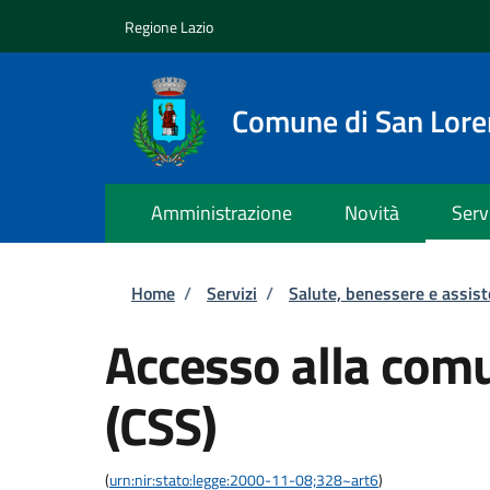
Salta al contenuto principale
Skip to footer content
Regione Lazio
Comune di San Lor
Amministrazione
Novità
Serv
Briciole di pane
Home
/
Servizi
/
Salute, benessere e assis
Accesso alla comu
(CSS)
(
urn:nir:stato:legge:2000-11-08;328~art6
)