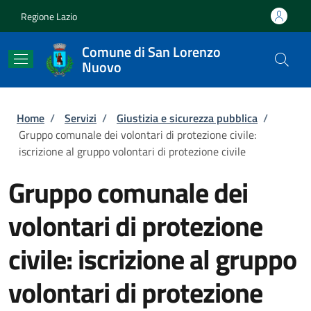
Salta al contenuto principale
Skip to footer content
Regione Lazio
Comune di San Lorenzo
Nuovo
Briciole di pane
Home
/
Servizi
/
Giustizia e sicurezza pubblica
/
Gruppo comunale dei volontari di protezione civile:
iscrizione al gruppo volontari di protezione civile
Gruppo comunale dei
volontari di protezione
civile: iscrizione al gruppo
volontari di protezione