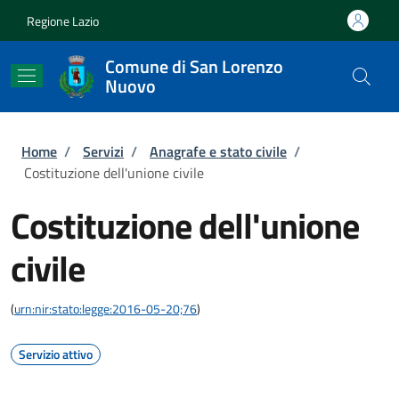
Salta al contenuto principale
Skip to footer content
Regione Lazio
Comune di San Lorenzo
Nuovo
Briciole di pane
Home
/
Servizi
/
Anagrafe e stato civile
/
Costituzione dell'unione civile
Costituzione dell'unione
civile
(
urn:nir:stato:legge:2016-05-20;76
)
Servizio attivo