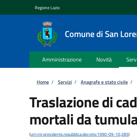
Salta al contenuto principale
Skip to footer content
Regione Lazio
Comune di San Lor
Amministrazione
Novità
Serv
Briciole di pane
Home
/
Servizi
/
Anagrafe e stato civile
/
Traslazione di cad
mortali da tumula
(
urn:nir:presidente.repubblica:decreto:1990-09-10;285
)