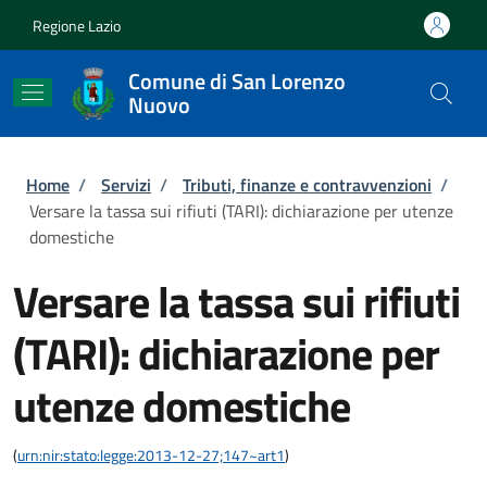
Salta al contenuto principale
Skip to footer content
Regione Lazio
Comune di San Lorenzo
Nuovo
Briciole di pane
Home
/
Servizi
/
Tributi, finanze e contravvenzioni
/
Versare la tassa sui rifiuti (TARI): dichiarazione per utenze
domestiche
Versare la tassa sui rifiuti
(TARI): dichiarazione per
utenze domestiche
(
urn:nir:stato:legge:2013-12-27;147~art1
)