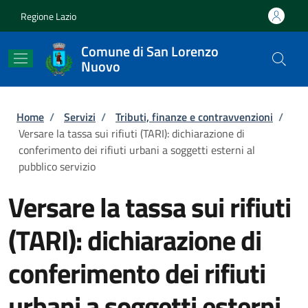
Salta al contenuto principale
Skip to footer content
Regione Lazio
Comune di San Lorenzo
Nuovo
Briciole di pane
Home
/
Servizi
/
Tributi, finanze e contravvenzioni
/
Versare la tassa sui rifiuti (TARI): dichiarazione di
conferimento dei rifiuti urbani a soggetti esterni al
pubblico servizio
Versare la tassa sui rifiuti
(TARI): dichiarazione di
conferimento dei rifiuti
urbani a soggetti esterni