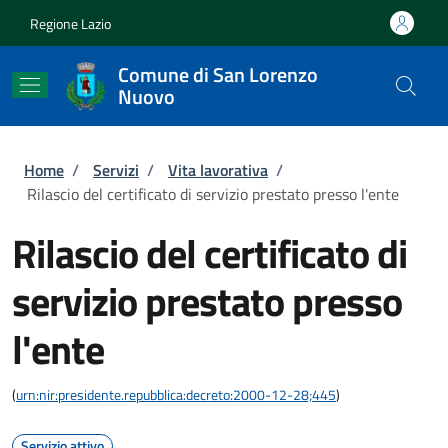
Salta al contenuto principale
Skip to footer content
Regione Lazio
Comune di San Lorenzo
Nuovo
Briciole di pane
Home
/
Servizi
/
Vita lavorativa
/
Rilascio del certificato di servizio prestato presso l'ente
Rilascio del certificato di
servizio prestato presso
l'ente
(
urn:nir:presidente.repubblica:decreto:2000-12-28;445
)
Servizio attivo