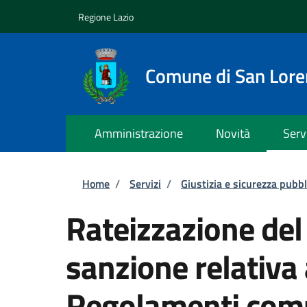
Salta al contenuto principale
Skip to footer content
Regione Lazio
Comune di San Lor
Amministrazione
Novità
Serv
Briciole di pane
Home
/
Servizi
/
Giustizia e sicurezza pubbl
Rateizzazione de
sanzione relativa
Regolamenti com