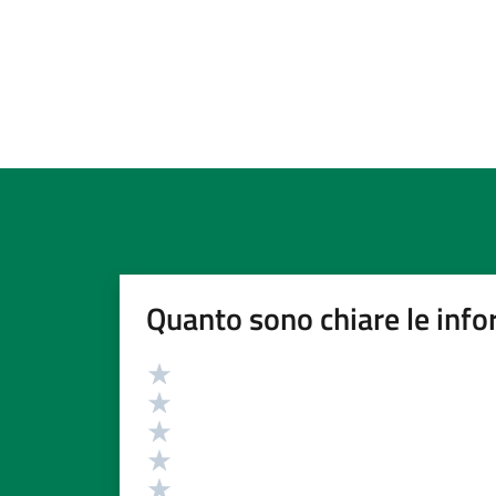
Quanto sono chiare le info
Valutazione
Valuta 5 stelle su 5
Valuta 4 stelle su 5
Valuta 3 stelle su 5
Valuta 2 stelle su 5
Valuta 1 stelle su 5