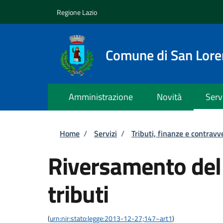
Salta al contenuto principale
Skip to footer content
Regione Lazio
Comune di San Lor
Amministrazione
Novità
Serv
Briciole di pane
Home
/
Servizi
/
Tributi, finanze e contravv
Riversamento del
tributi
(
urn:nir:stato:legge:2013-12-27;147~art1
)