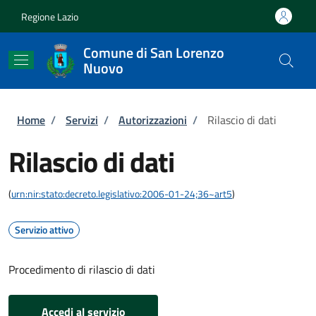
Salta al contenuto principale
Skip to footer content
Regione Lazio
Comune di San Lorenzo
Nuovo
Briciole di pane
Home
/
Servizi
/
Autorizzazioni
/
Rilascio di dati
Rilascio di dati
(
urn:nir:stato:decreto.legislativo:2006-01-24;36~art5
)
Servizio attivo
Procedimento di rilascio di dati
Accedi al servizio