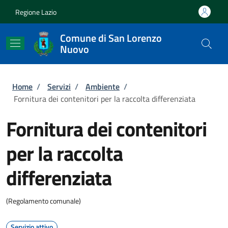
Salta al contenuto principale
Skip to footer content
Regione Lazio
Comune di San Lorenzo
Nuovo
Briciole di pane
Home
/
Servizi
/
Ambiente
/
Fornitura dei contenitori per la raccolta differenziata
Fornitura dei contenitori
per la raccolta
differenziata
(Regolamento comunale)
Servizio attivo