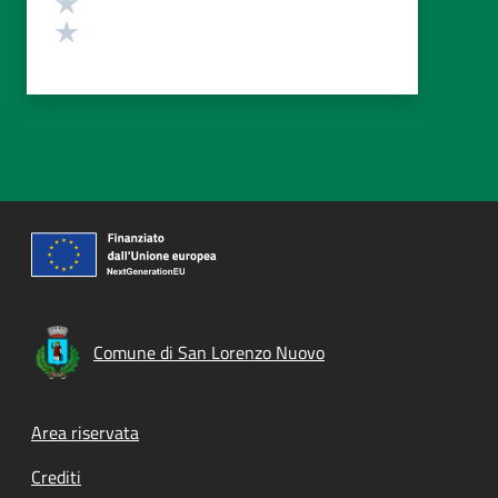
Valuta 1 stelle su 5
Comune di San Lorenzo Nuovo
Footer menu
Area riservata
Crediti