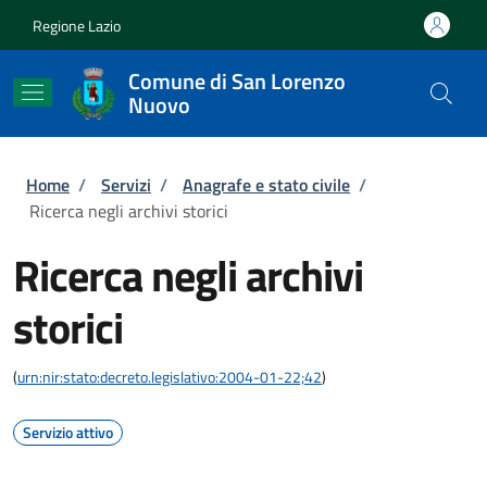
Salta al contenuto principale
Skip to footer content
Regione Lazio
Comune di San Lorenzo
Nuovo
Briciole di pane
Home
/
Servizi
/
Anagrafe e stato civile
/
Ricerca negli archivi storici
Ricerca negli archivi
storici
(
urn:nir:stato:decreto.legislativo:2004-01-22;42
)
Servizio attivo