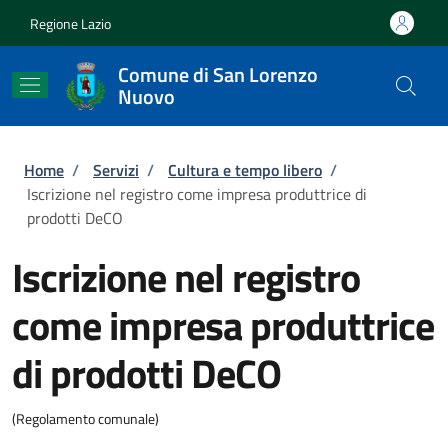
Salta al contenuto principale
Skip to footer content
Regione Lazio
Comune di San Lorenzo
Nuovo
Briciole di pane
Home
/
Servizi
/
Cultura e tempo libero
/
Iscrizione nel registro come impresa produttrice di
prodotti DeCO
Iscrizione nel registro
come impresa produttrice
di prodotti DeCO
(Regolamento comunale)