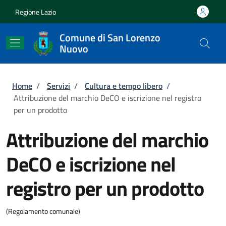
Salta al contenuto principale
Skip to footer content
Regione Lazio
Comune di San Lorenzo
Nuovo
Briciole di pane
Home
/
Servizi
/
Cultura e tempo libero
/
Attribuzione del marchio DeCO e iscrizione nel registro
per un prodotto
Attribuzione del marchio
DeCO e iscrizione nel
registro per un prodotto
(Regolamento comunale)