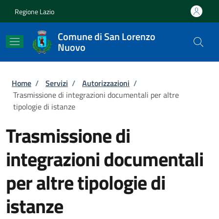
Salta al contenuto principale
Skip to footer content
Regione Lazio
Comune di San Lorenzo
Nuovo
Briciole di pane
Home
/
Servizi
/
Autorizzazioni
/
Trasmissione di integrazioni documentali per altre
tipologie di istanze
Trasmissione di
integrazioni documentali
per altre tipologie di
istanze