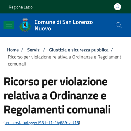
Salta al contenuto principale
Skip to footer content
Regione Lazio
Comune di San Lorenzo
Nuovo
Briciole di pane
Home
/
Servizi
/
Giustizia e sicurezza pubblica
/
Ricorso per violazione relativa a Ordinanze e Regolamenti
comunali
Ricorso per violazione
relativa a Ordinanze e
Regolamenti comunali
(
urn:nir:stato:legge:1981-11-24;689~art18
)