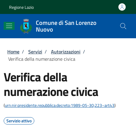
Salta al contenuto principale
Skip to footer content
Regione Lazio
Comune di San Lorenzo
Nuovo
Briciole di pane
Home
/
Servizi
/
Autorizzazioni
/
Verifica della numerazione civica
Verifica della
numerazione civica
(
urn:nir:presidente.repubblica:decreto:1989-05-30;223~art43
)
Servizio attivo