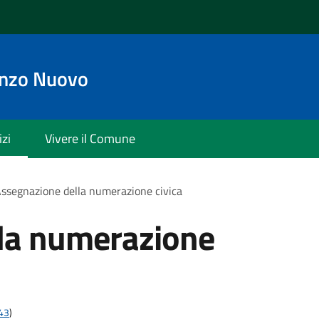
enzo Nuovo
izi
Vivere il Comune
ssegnazione della numerazione civica
la numerazione
t43
)