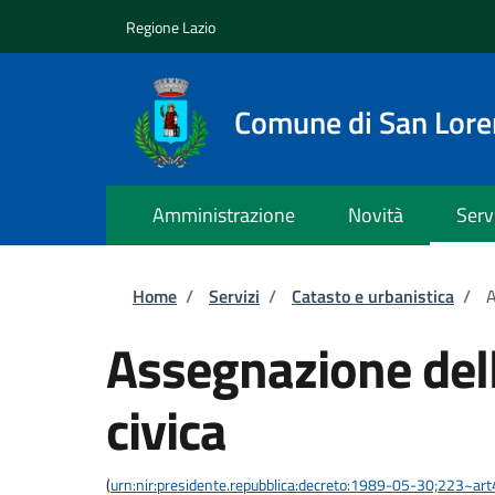
Salta al contenuto principale
Skip to footer content
Regione Lazio
Comune di San Lor
Amministrazione
Novità
Serv
Briciole di pane
Home
/
Servizi
/
Catasto e urbanistica
/
A
Assegnazione del
civica
(
urn:nir:presidente.repubblica:decreto:1989-05-30;223~ar