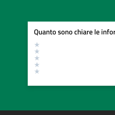
Quanto sono chiare le info
Valutazione
Valuta 5 stelle su 5
Valuta 4 stelle su 5
Valuta 3 stelle su 5
Valuta 2 stelle su 5
Valuta 1 stelle su 5