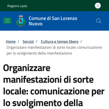
Salta al contenuto principale
Skip to footer content
Regione Lazio
Comune di San Lorenzo
Nuovo
Briciole di pane
Home
/
Servizi
/
Cultura e tempo libero
/
Organizzare manifestazioni di sorte locale: comunicazione
per lo svolgimento della manifestazione
Organizzare
manifestazioni di sorte
locale: comunicazione per
lo svolgimento della