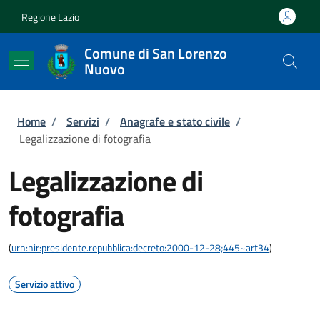
Salta al contenuto principale
Skip to footer content
Regione Lazio
Comune di San Lorenzo
Nuovo
Briciole di pane
Home
/
Servizi
/
Anagrafe e stato civile
/
Legalizzazione di fotografia
Legalizzazione di
fotografia
(
urn:nir:presidente.repubblica:decreto:2000-12-28;445~art34
)
Servizio attivo