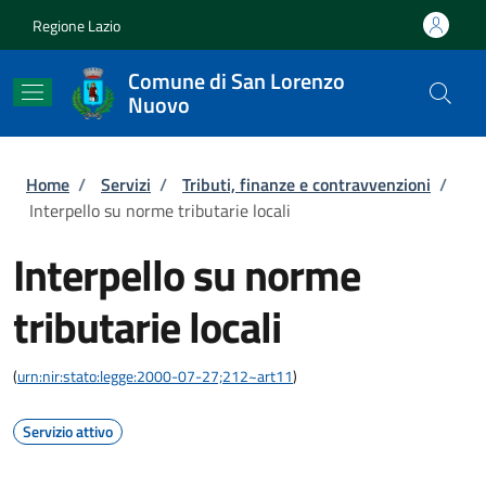
Salta al contenuto principale
Skip to footer content
Regione Lazio
Comune di San Lorenzo
Nuovo
Briciole di pane
Home
/
Servizi
/
Tributi, finanze e contravvenzioni
/
Interpello su norme tributarie locali
Interpello su norme
tributarie locali
(
urn:nir:stato:legge:2000-07-27;212~art11
)
Servizio attivo