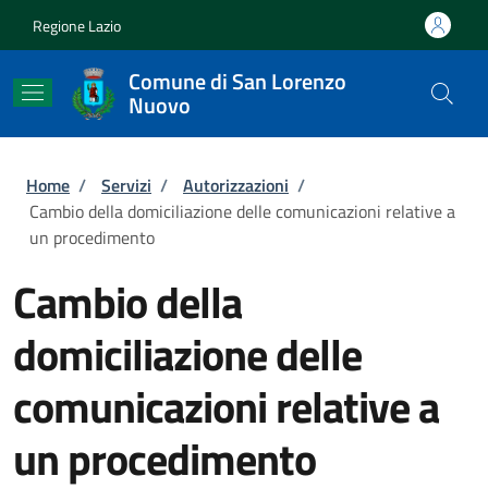
Salta al contenuto principale
Skip to footer content
Regione Lazio
Comune di San Lorenzo
Nuovo
Briciole di pane
Home
/
Servizi
/
Autorizzazioni
/
Cambio della domiciliazione delle comunicazioni relative a
un procedimento
Cambio della
domiciliazione delle
comunicazioni relative a
un procedimento