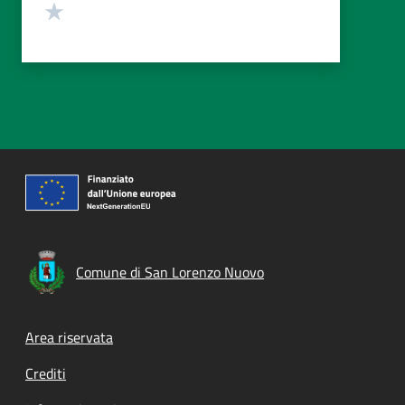
Valuta 1 stelle su 5
Comune di San Lorenzo Nuovo
Footer menu
Area riservata
Crediti