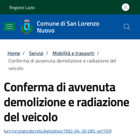
Salta al contenuto principale
Skip to footer content
Regione Lazio
Comune di San Lorenzo
Nuovo
Briciole di pane
Home
/
Servizi
/
Mobilità e trasporti
/
Conferma di avvenuta demolizione e radiazione del
veicolo
Conferma di avvenuta
demolizione e radiazione
del veicolo
(
urn:nir:stato:decreto.legislativo:1992-04-30;285~art193
)