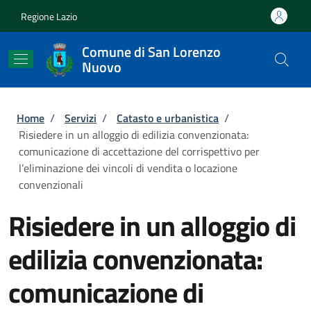
Salta al contenuto principale
Skip to footer content
Regione Lazio
Comune di San Lorenzo
Nuovo
Briciole di pane
Home
/
Servizi
/
Catasto e urbanistica
/
Risiedere in un alloggio di edilizia convenzionata:
comunicazione di accettazione del corrispettivo per
l’eliminazione dei vincoli di vendita o locazione
convenzionali
Risiedere in un alloggio di
edilizia convenzionata:
comunicazione di