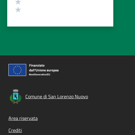
Valuta 2 stelle su 5
Valuta 1 stelle su 5
Comune di San Lorenzo Nuovo
Footer menu
Area riservata
Crediti