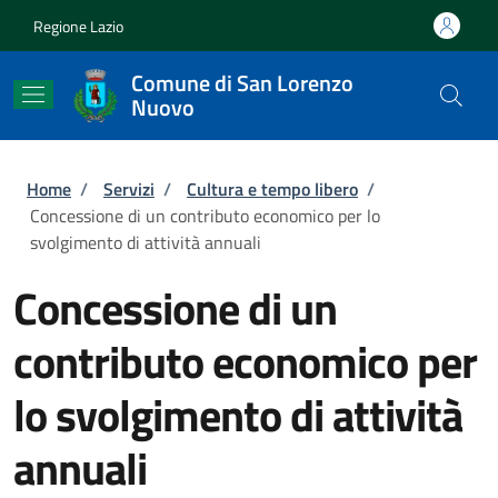
Salta al contenuto principale
Skip to footer content
Regione Lazio
Comune di San Lorenzo
Nuovo
Briciole di pane
Home
/
Servizi
/
Cultura e tempo libero
/
Concessione di un contributo economico per lo
svolgimento di attività annuali
Concessione di un
contributo economico per
lo svolgimento di attività
annuali