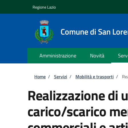
Salta al contenuto principale
Skip to footer content
Regione Lazio
Comune di San Lor
Amministrazione
Novità
Serv
Briciole di pane
Home
/
Servizi
/
Mobilità e trasporti
/
Rea
Realizzazione di u
carico/scarico mer
commerciali e arti