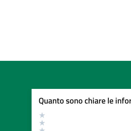
Quanto sono chiare le info
Valutazione
Valuta 5 stelle su 5
Valuta 4 stelle su 5
Valuta 3 stelle su 5