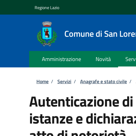
Salta al contenuto principale
Skip to footer content
Regione Lazio
Comune di San Lor
Amministrazione
Novità
Serv
Briciole di pane
Home
/
Servizi
/
Anagrafe e stato civile
/
Autenticazione di 
istanze e dichiara
atto di notorietà