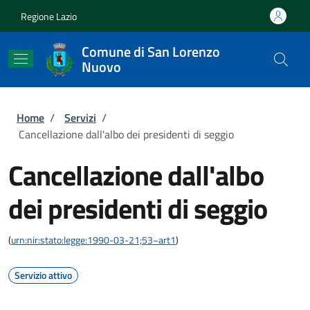
Salta al contenuto principale
Skip to footer content
Regione Lazio
Comune di San Lorenzo
Nuovo
Briciole di pane
Home
/
Servizi
/
Cancellazione dall'albo dei presidenti di seggio
Cancellazione dall'albo
dei presidenti di seggio
(
urn:nir:stato:legge:1990-03-21;53~art1
)
Servizio attivo