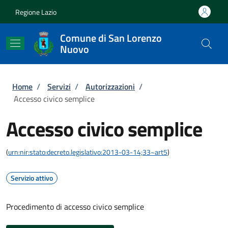
Salta al contenuto principale
Skip to footer content
Regione Lazio
Comune di San Lorenzo
Nuovo
Briciole di pane
Home
/
Servizi
/
Autorizzazioni
/
Accesso civico semplice
Accesso civico semplice
(
urn:nir:stato:decreto.legislativo:2013-03-14;33~art5
)
Servizio attivo
Procedimento di accesso civico semplice