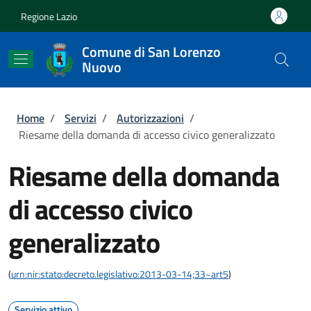
Salta al contenuto principale
Skip to footer content
Regione Lazio
Comune di San Lorenzo
Nuovo
Briciole di pane
Home
/
Servizi
/
Autorizzazioni
/
Riesame della domanda di accesso civico generalizzato
Riesame della domanda
di accesso civico
generalizzato
(
urn:nir:stato:decreto.legislativo:2013-03-14;33~art5
)
Servizio attivo