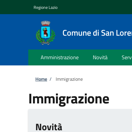
Salta al contenuto principale
Skip to footer content
Regione Lazio
Comune di San Lor
Amministrazione
Novità
Serv
Briciole di pane
Home
/
Immigrazione
Immigrazione
Novità