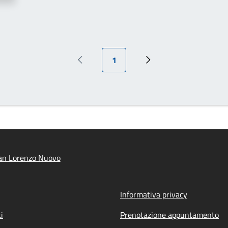
Pagina attuale
1
Pagina precedente
Prossima pagina
an Lorenzo Nuovo
Informativa privacy
i
Prenotazione appuntamento