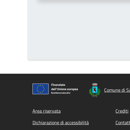
Comune di S
Footer menu
Area riservata
Crediti
Dichiarazione di accessibilità
Contatt