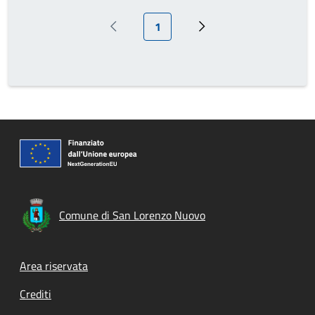
Pagina attuale
1
Pagina precedente
Prossima pagina
Comune di San Lorenzo Nuovo
Footer menu
Area riservata
Crediti